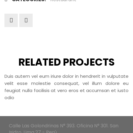
RELATED PROJECTS
Duis autem vel eum iriure dolor in hendrerit in vulputate
velit esse molestie consequat, vel illum dolore eu
feugiat nulla facilisis at vero eros et accumsan et iusto
odio
Calle Las Golondrinas N° 393. Oficina N° 301. San
Isidro. Lima 27 - Perú