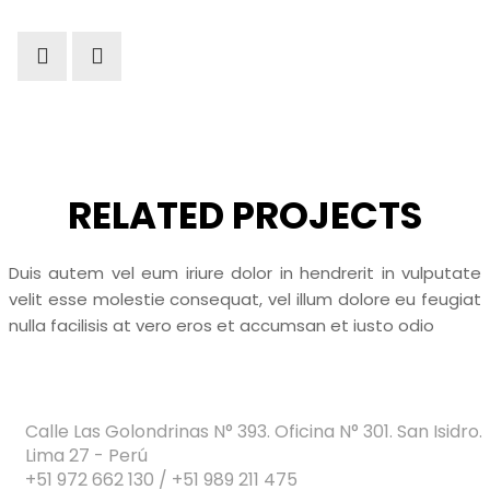
RELATED PROJECTS
Duis autem vel eum iriure dolor in hendrerit in vulputate
velit esse molestie consequat, vel illum dolore eu feugiat
nulla facilisis at vero eros et accumsan et iusto odio
Calle Las Golondrinas N° 393. Oficina N° 301. San Isidro.
Lima 27 - Perú
+51 972 662 130 / +51 989 211 475