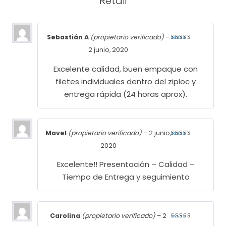
Retail
Sebastián A
(propietario verificado)
–
Valorado
2 junio, 2020
con
5
de
5
Excelente calidad, buen empaque con
filetes individuales dentro del ziploc y
entrega rápida (24 horas aprox).
Mavel
(propietario verificado)
–
2 junio,
Valorado
2020
con
5
de
5
Excelente!! Presentación – Calidad –
Tiempo de Entrega y seguimiento
Carolina
(propietario verificado)
–
2
Valorado