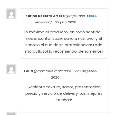
Karina Becerra Arteta
(propietario
Valorado
verificado)
–
22 julio, 2020
con
5
de
5
Lo máximo el producto, en todo sentido …
nos encanta! super sano u nutritivo, y el
servicio ni que decir, profesionales! todo
maravilloso! lo recomiendo plenamente!
Talía
(propietario verificado)
–
22 julio,
Valorado
2020
con
5
de
5
Excelente textura, sabor, presentación,
precio y servicio de delivery. Las mejores
truchas!