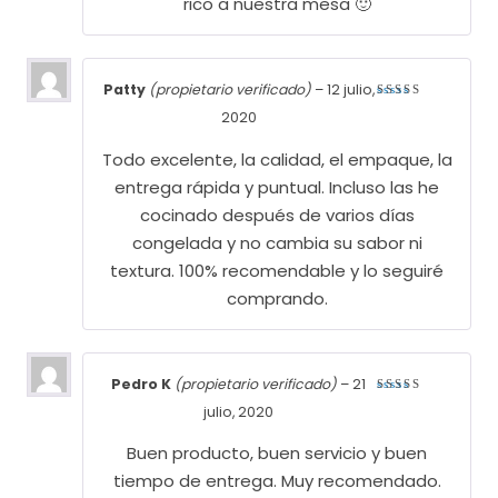
rico a nuestra mesa 🙂
Patty
(propietario verificado)
–
12 julio,
Valorado
2020
con
5
de
5
Todo excelente, la calidad, el empaque, la
entrega rápida y puntual. Incluso las he
cocinado después de varios días
congelada y no cambia su sabor ni
textura. 100% recomendable y lo seguiré
comprando.
Pedro K
(propietario verificado)
–
21
Valorado
julio, 2020
con
5
de
5
Buen producto, buen servicio y buen
tiempo de entrega. Muy recomendado.