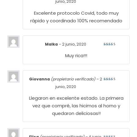
junio, 2020
con
5
de
5
Excelente protocolo Covid, todo muy
rápido y coordinado 100% recomendado
Malka
–
2 junio, 2020
Valorado
con
5
de
Muy rica!!!
5
Giovanna
(propietario verificado)
–
2
Valorado
junio, 2020
con
5
de
5
Llegaron en excelente estado. La primera
vez que compré, las hicimos al horno y
quedaron deliciosas!!
Elisa
(propietario verificado)
–
4 junio,