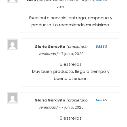
Valorado
2020
con
5
de
5
Excelente servicio, entrega, empaque y
producto. Lo recomiendo muchísimo.
Gloria Garavito
(propietario
Valorado
verificado)
–
7 junio, 2020
con
5
de
5
5 estrellas
Muy buen producto, llego a tiempo y
buena atencion
Gloria Garavito
(propietario
Valorado
verificado)
–
7 junio, 2020
con
5
de
5
5 estrellas