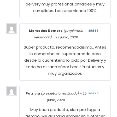
delivery muy profesional, amables y muy
cumplidos. Los recomiendo 100%.
Mercedes Romero
(propietario
Valorado
verificado)
–
22 junio, 2020
con
5
de
5
Súper producto, recomendadísimo., Antes
lo compraba en supermercado pero
desde la cuarentena lo pido por Delivery y
todo ha estado súper bien ! Puntuales y
muy organizados
Patricia
(propietario verificado)
–
25
Valorado
junio, 2020
con
5
de
5
Muy buen producto, siempre llega a
tiempo. Me gustaría empiecen a ofrecer