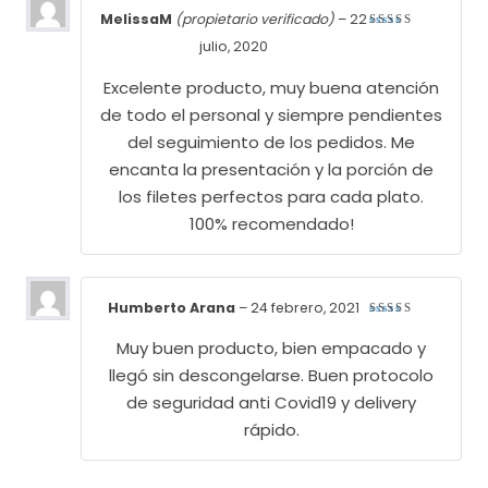
MelissaM
(propietario verificado)
–
22
Valorado
julio, 2020
con
5
de
5
Excelente producto, muy buena atención
de todo el personal y siempre pendientes
del seguimiento de los pedidos. Me
encanta la presentación y la porción de
los filetes perfectos para cada plato.
100% recomendado!
Humberto Arana
–
24 febrero, 2021
Valorado
con
5
de
Muy buen producto, bien empacado y
5
llegó sin descongelarse. Buen protocolo
de seguridad anti Covid19 y delivery
rápido.