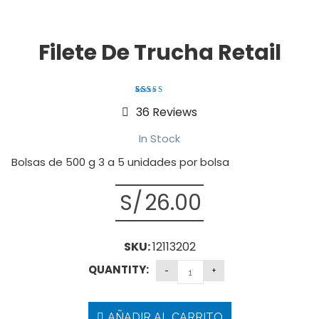
Filete De Trucha Retail
5
36
4.97
out
36
Reviews
of
based
on
customer
In Stock
ratings
Bolsas de 500 g 3 a 5 unidades por bolsa
S/
26.00
SKU:
12113202
QUANTITY:
AÑADIR AL CARRITO