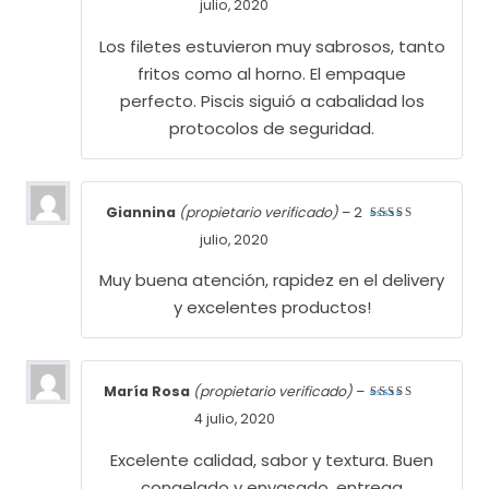
julio, 2020
con
5
de
5
Los filetes estuvieron muy sabrosos, tanto
fritos como al horno. El empaque
perfecto. Piscis siguió a cabalidad los
protocolos de seguridad.
Giannina
(propietario verificado)
–
2
Valorado
julio, 2020
con
5
de
5
Muy buena atención, rapidez en el delivery
y excelentes productos!
María Rosa
(propietario verificado)
–
Valorado
4 julio, 2020
con
5
de
5
Excelente calidad, sabor y textura. Buen
congelado y envasado, entrega