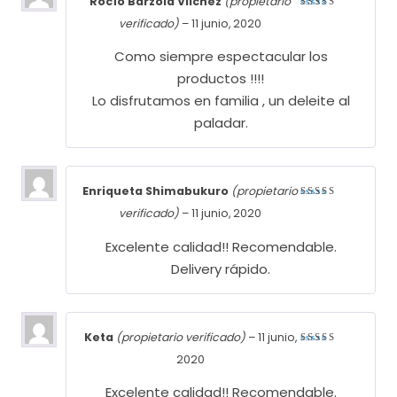
Rocío Barzola Vilchez
(propietario
Valorado
verificado)
–
11 junio, 2020
con
5
de
5
Como siempre espectacular los
productos !!!!
Lo disfrutamos en familia , un deleite al
paladar.
Enriqueta Shimabukuro
(propietario
Valorado
verificado)
–
11 junio, 2020
con
5
de
5
Excelente calidad!! Recomendable.
Delivery rápido.
Keta
(propietario verificado)
–
11 junio,
Valorado
2020
con
5
de
5
Excelente calidad!! Recomendable.