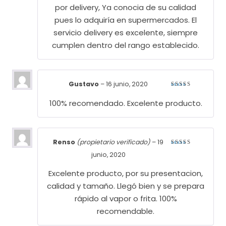
por delivery, Ya conocia de su calidad
pues lo adquiría en supermercados. El
servicio delivery es excelente, siempre
cumplen dentro del rango establecido.
Gustavo
–
16 junio, 2020
Valorado
con
5
de
100% recomendado. Excelente producto.
5
Renso
(propietario verificado)
–
19
Valorado
junio, 2020
con
5
de
5
Excelente producto, por su presentacion,
calidad y tamaño. Llegó bien y se prepara
rápido al vapor o frita. 100%
recomendable.