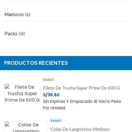
Mariscos (1)
Packs (0)
PRODUCTOS RECIENTES
Valorado
Filete De Trucha Super Prime De 600 G
Con
5.00
De 5
S/
36.60
Sin Espinas Y Empacado Al Vacío Peso
Por Unidad:
Valorado
Colas De Langostino Mediano
Con
5.00