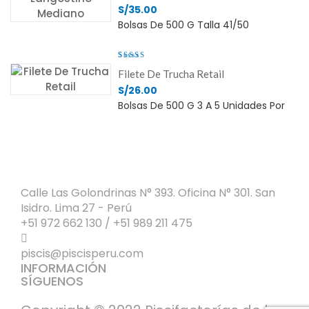
De 5
S/
35.00
Bolsas De 500 G Talla 41/50
Valorado
Filete De Trucha Retail
Con
4.97
De 5
S/
26.00
Bolsas De 500 G 3 A 5 Unidades Por
Calle Las Golondrinas N° 393. Oficina N° 301. San
Isidro. Lima 27 - Perú
+51 972 662 130 / +51 989 211 475
piscis@piscisperu.com
INFORMACIÓN
SÍGUENOS