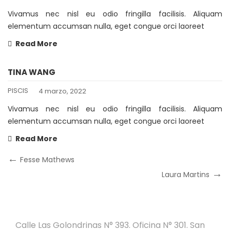
Vivamus nec nisl eu odio fringilla facilisis. Aliquam
elementum accumsan nulla, eget congue orci laoreet
Read More
TINA WANG
PISCIS
4 marzo, 2022
Vivamus nec nisl eu odio fringilla facilisis. Aliquam
elementum accumsan nulla, eget congue orci laoreet
Read More
Navegación
Previous
Fesse Mathews
Post
de
Next
Laura Martins
Post
entradas
Calle Las Golondrinas N° 393. Oficina N° 301. San