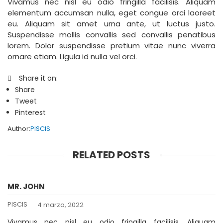
Vivamus nec nisl eu odio fringilla facilisis. Aliquam
elementum accumsan nulla, eget congue orci laoreet
eu. Aliquam sit amet urna ante, ut luctus justo.
Suspendisse mollis convallis sed convallis penatibus
lorem. Dolor suspendisse pretium vitae nunc viverra
ornare etiam. Ligula id nulla vel orci.
Share it on:
Share
Tweet
Pinterest
Author:
PISCIS
RELATED POSTS
MR. JOHN
PISCIS
4 marzo, 2022
Vivamus nec nisl eu odio fringilla facilisis. Aliquam