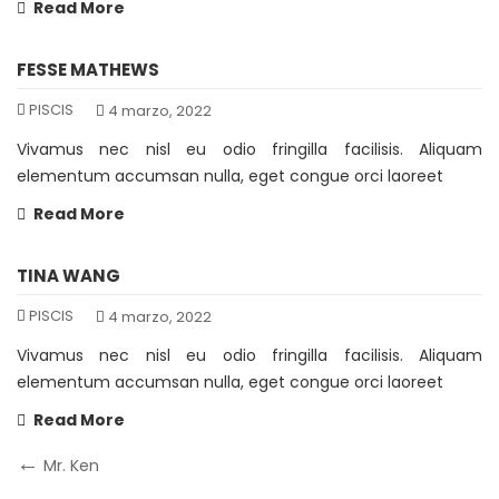
Read More
FESSE MATHEWS
PISCIS
4 marzo, 2022
Vivamus nec nisl eu odio fringilla facilisis. Aliquam
elementum accumsan nulla, eget congue orci laoreet
Read More
TINA WANG
PISCIS
4 marzo, 2022
Vivamus nec nisl eu odio fringilla facilisis. Aliquam
elementum accumsan nulla, eget congue orci laoreet
Read More
Navegación
Previous
Mr. Ken
Post