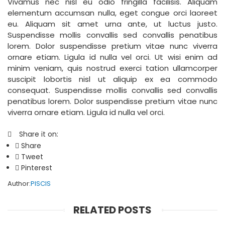
Vivamus nec nisl eu odio fringilla facilisis. Aliquam
elementum accumsan nulla, eget congue orci laoreet
eu. Aliquam sit amet urna ante, ut luctus justo.
Suspendisse mollis convallis sed convallis penatibus
lorem. Dolor suspendisse pretium vitae nunc viverra
ornare etiam. Ligula id nulla vel orci. Ut wisi enim ad
minim veniam, quis nostrud exerci tation ullamcorper
suscipit lobortis nisl ut aliquip ex ea commodo
consequat. Suspendisse mollis convallis sed convallis
penatibus lorem. Dolor suspendisse pretium vitae nunc
viverra ornare etiam. Ligula id nulla vel orci.
Share it on:
Share
Tweet
Pinterest
Author:
PISCIS
RELATED POSTS