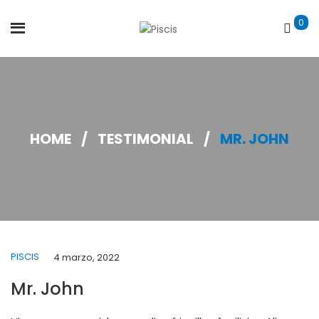
0
HOME
/
TESTIMONIAL
/
MR. JOHN
PISCIS
4 marzo, 2022
Mr. John